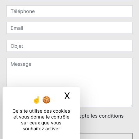
X
Masquer le ban
Ce site utilise des cookies
En cochant cette case, j'accepte les conditions
et vous donne le contrôle
sur ceux que vous
particulières ci-dessous **
souhaitez activer