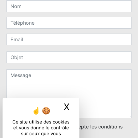
X
Masquer le ban
Ce site utilise des cookies
En cochant cette case, j'accepte les conditions
et vous donne le contrôle
sur ceux que vous
particulières ci-dessous **