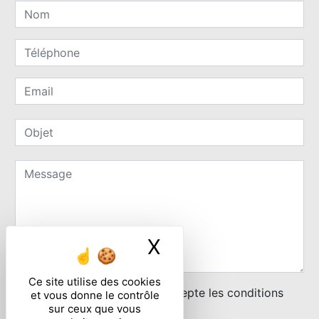
X
Masquer le ban
Ce site utilise des cookies
En cochant cette case, j'accepte les conditions
et vous donne le contrôle
sur ceux que vous
particulières ci-dessous **