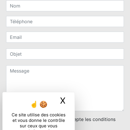
X
Masquer le ban
Ce site utilise des cookies
En cochant cette case, j'accepte les conditions
et vous donne le contrôle
sur ceux que vous
particulières ci-dessous **