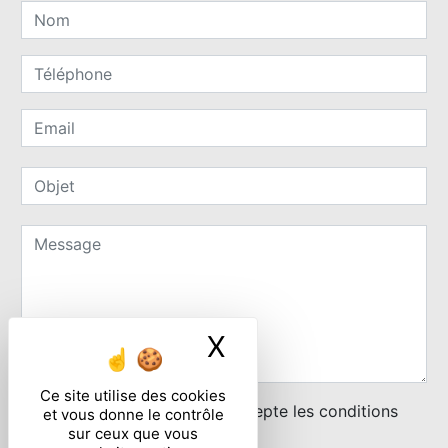
X
Masquer le ban
Ce site utilise des cookies
En cochant cette case, j'accepte les conditions
et vous donne le contrôle
sur ceux que vous
particulières ci-dessous **