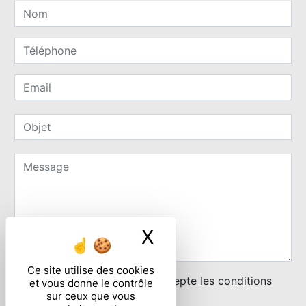
X
Masquer le ban
Ce site utilise des cookies
En cochant cette case, j'accepte les conditions
et vous donne le contrôle
sur ceux que vous
particulières ci-dessous **