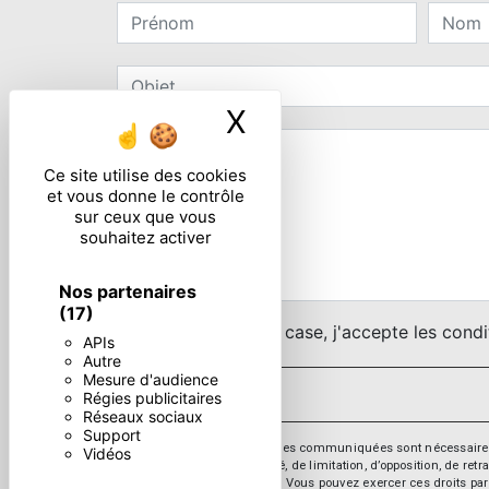
X
Masquer le ban
Ce site utilise des cookies
et vous donne le contrôle
sur ceux que vous
souhaitez activer
Nos partenaires
(17)
En cochant cette case, j'accepte les condi
APIs
Autre
Mesure d'audience
Régies publicitaires
Réseaux sociaux
Support
** Les données personnelles communiquées sont nécessaires aux 
Vidéos
d’effacement, de portabilité, de limitation, d’opposition, de re
vos données post-mortem. Vous pouvez exercer ces droits par v