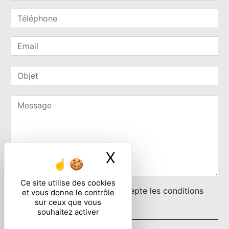
X
Masquer le ban
Ce site utilise des cookies
En cochant cette case, j'accepte les conditions
et vous donne le contrôle
sur ceux que vous
particulières ci-dessous **
souhaitez activer