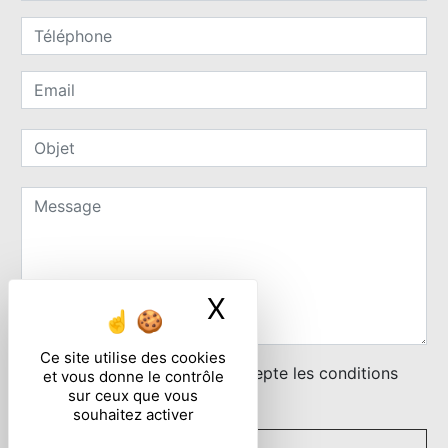
X
Masquer le ban
Ce site utilise des cookies
En cochant cette case, j'accepte les conditions
et vous donne le contrôle
sur ceux que vous
particulières ci-dessous **
souhaitez activer